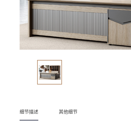
细节描述
其他细节