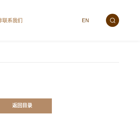
EN
作
联系我们
返回目录