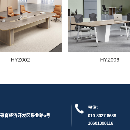
HYZ002
HYZ006
电话：
采育经济开发区采业路5号
010-8027 6688
18601398116