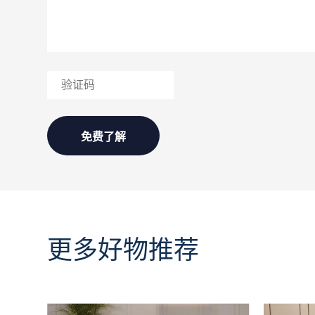
更多好物推荐