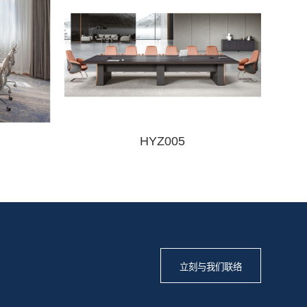
HYZ005
立刻与我们联络