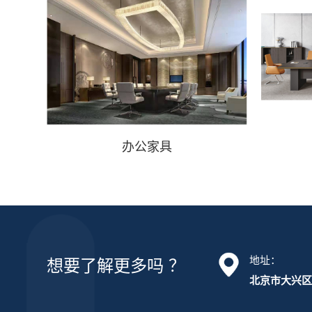
办公家具
地址：
想要了解更多吗 ？
北京市大兴区