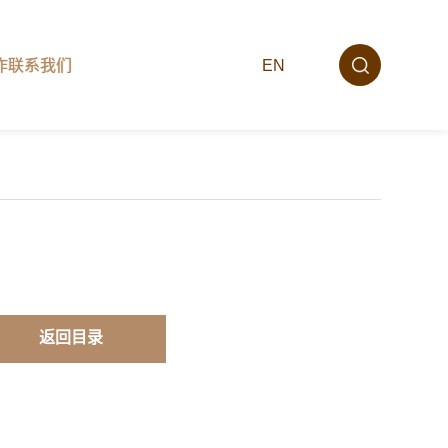
EN
作
联系我们
返回目录