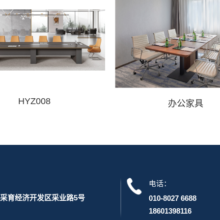
HYZ008
办公家具
电话：
采育经济开发区采业路5号
010-8027 6688
18601398116