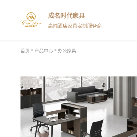
成名时代家具
高端酒店家具定制服务商
>
>
首页
产品中心
办公家具