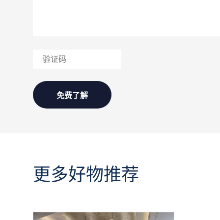
更多好物推荐