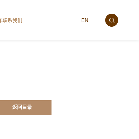
EN
作
联系我们
返回目录