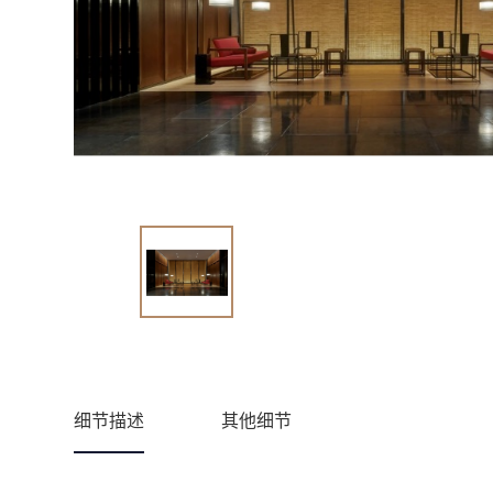
细节描述
其他细节