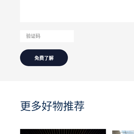
更多好物推荐