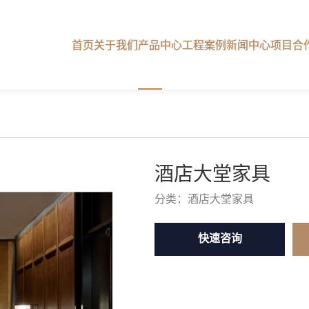
首页
关于我们
产品中心
工程案例
新闻中心
项目合
酒店大堂家具
分类：
酒店大堂家具
快速咨询